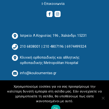
Επικοινωνία
Ιατρείο Λ.Κηφισίας 196 , Χαλάνδρι 15231
210 6838001
|
210 4807196
|
6974499324
Κλινική ορθοπαιδικής και αθλητικής
ορθοπαιδικής Metropolitan Hospital
info@kouloumentas.gr
Χρησιμοποιούμε cookies για να σας προσφέρουμε την
καλύτερη δυνατή εμπειρία στη σελίδα μας. Εάν συνεχίσετε να
χρησιμοποιείτε τη σελίδα, θα υποθέσουμε πως είστε
ικανοποιημένοι με αυτό.
Ok
© 2022 kouloumentas | Design & Hosting by
philanthropy.gr