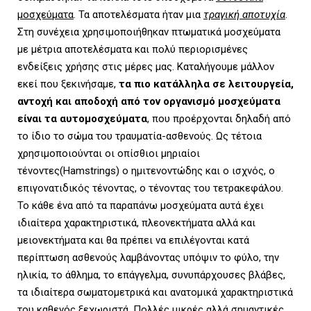
μοσχεύματα
. Τα αποτελέσματα ήταν μια
τραγική αποτυχία
.
Στη συνέχεια χρησιμοποιήθηκαν πτωματικά μοσχεύματα
με μέτρια αποτελέσματα και πολύ περιορισμένες
ενδείξεις χρήσης στις μέρες μας. Καταλήγουμε μάλλον
εκεί που ξεκινήσαμε,
τα πιο κατάλληλα σε λειτουργεία,
αντοχή και αποδοχή από τον οργανισμό μοσχεύματα
είναι τα αυτομοσχεύματα
, που προέρχονται δηλαδή από
το ίδιο το σώμα του τραυματία-ασθενούς. Ως τέτοια
χρησιμοποιούνται οι οπίσθιοι μηριαίοι
τένοντες(Hamstrings) ο ημιτενοντώδης και ο ισχνός, ο
επιγονατιδικός τένοντας, ο τένοντας του τετρακεφάλου.
Το κάθε ένα από τα παραπάνω μοσχεύματα αυτά έχει
ιδιαίτερα χαρακτηριστικά, πλεονεκτήματα αλλά και
μειονεκτήματα και θα πρέπει να επιλέγονται κατά
περίπτωση ασθενούς λαμβάνοντας υπόψιν το φύλο, την
ηλικία, το άθλημα, το επάγγελμα, συνυπάρχουσες βλάβες,
τα ιδιαίτερα σωματομετρικά και ανατομικά χαρακτηριστικά
του καθενός ξεχωριστά. Πολλές μικρές αλλά σημαντικές