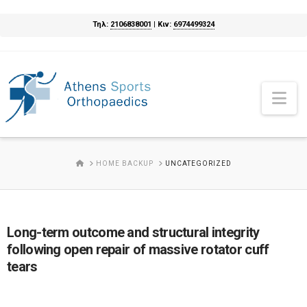
Τηλ:
2106838001
| Κιν:
6974499324
Na
HOME
HOME BACKUP
UNCATEGORIZED
Long-term outcome and structural integrity
following open repair of massive rotator cuff
tears